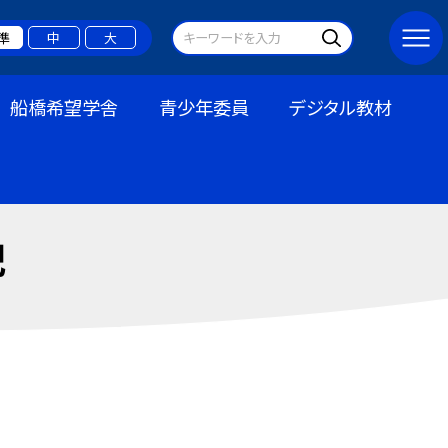
準
中
大
船橋希望学舎
青少年委員
デジタル教材
記