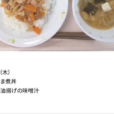
（木）
うま煮丼
と油揚げの味噌汁