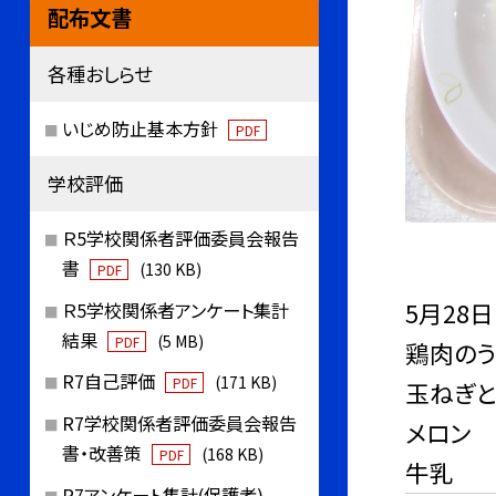
配布文書
各種おしらせ
いじめ防止基本方針
PDF
学校評価
Ｒ5学校関係者評価委員会報告
書
(130 KB)
PDF
5月28日
Ｒ5学校関係者アンケート集計
結果
(5 MB)
PDF
鶏肉の
R7自己評価
(171 KB)
PDF
玉ねぎ
R7学校関係者評価委員会報告
メロン
書・改善策
(168 KB)
PDF
牛乳
R7アンケート集計(保護者)