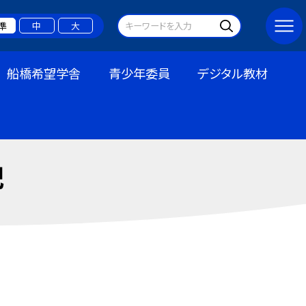
準
中
大
船橋希望学舎
青少年委員
デジタル教材
記