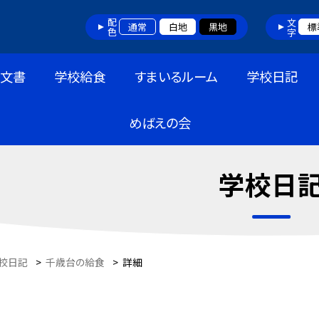
配色
文字
通常
白地
黒地
標
布文書
学校給食
すまいるルーム
学校日記
めばえの会
学校日
校日記
>
千歳台の給食
>
詳細