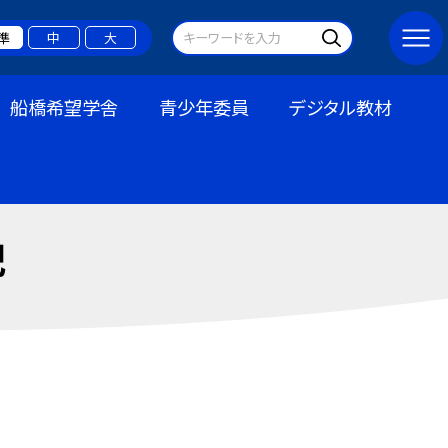
準
中
大
船橋希望学舎
青少年委員
デジタル教材
記