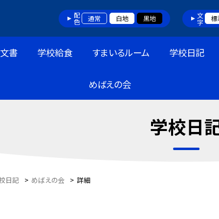
配色
文字
通常
白地
黒地
標
布文書
学校給食
すまいるルーム
学校日記
めばえの会
学校日
校日記
>
めばえの会
>
詳細