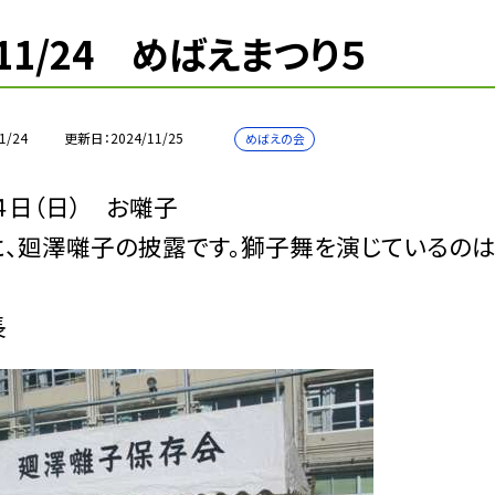
11/24 めばえまつり５
1/24
更新日
2024/11/25
めばえの会
４日（日） お囃子
に、廻澤囃子の披露です。獅子舞を演じているの
長