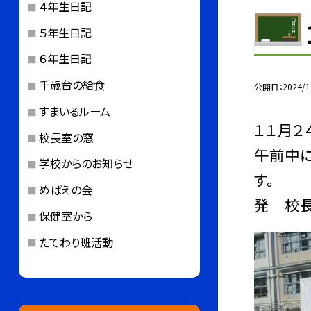
４年生日記
５年生日記
６年生日記
千歳台の給食
公開日
2024/1
すまいるルーム
１１月２
校長室の窓
午前中
学校からのお知らせ
す。
めばえの会
発 校
保健室から
たてわり班活動