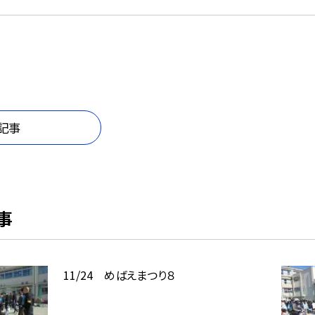
記事
事
11/24 めばえまつり８