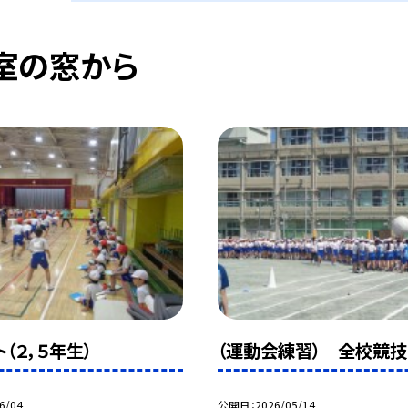
室の窓から
（２，５年生）
（運動会練習） 全校競技
6/04
公開日
2026/05/14