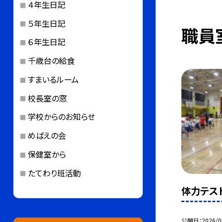
４年生日記
５年生日記
職員
６年生日記
千歳台の給食
すまいるルーム
校長室の窓
学校からのお知らせ
めばえの会
保健室から
たてわり班活動
体力テスト
公開日
2026/0