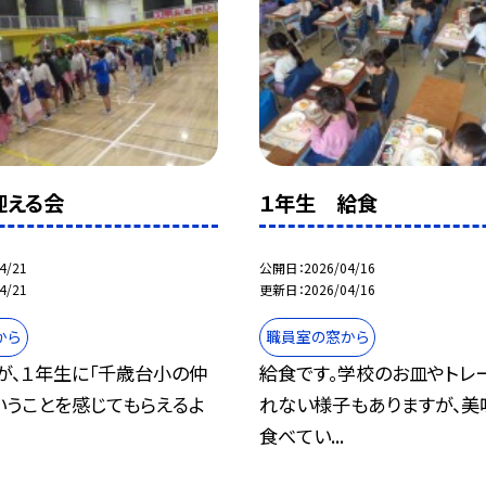
迎える会
１年生 給食
4/21
公開日
2026/04/16
4/21
更新日
2026/04/16
から
職員室の窓から
が、１年生に「千歳台小の仲
給食です。学校のお皿やトレ
いうことを感じてもらえるよ
れない様子もありますが、美
食べてい...