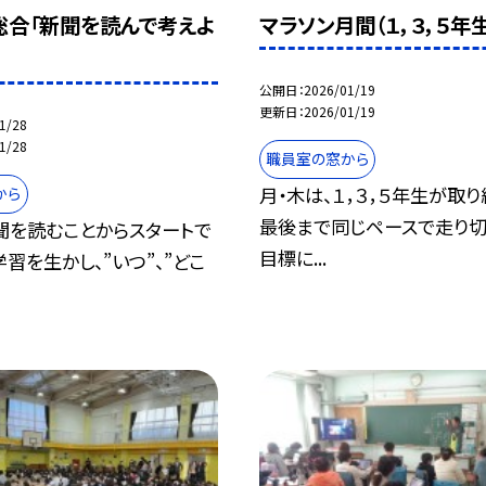
総合「新聞を読んで考えよ
マラソン月間（１，３，５年生
公開日
2026/01/19
更新日
2026/01/19
1/28
1/28
職員室の窓から
月・木は、１，３，５年生が取り
から
最後まで同じペースで走り切
聞を読むことからスタートで
目標に...
習を生かし、”いつ”、”どこ