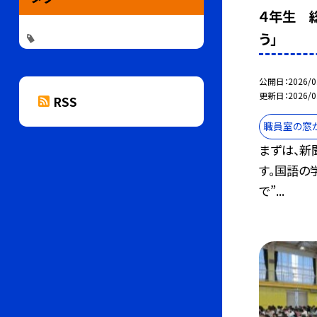
４年生 
う」
公開日
2026/0
更新日
2026/0
RSS
職員室の窓
まずは、新
す。国語の学
で”...