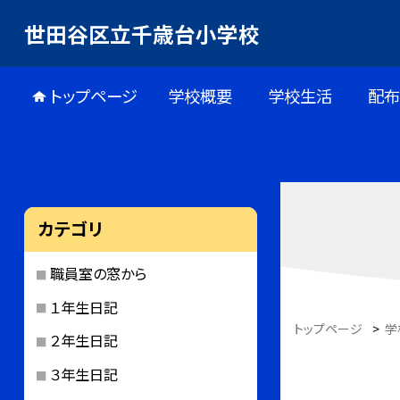
世田谷区立千歳台小学校
トップページ
学校概要
学校生活
配
カテゴリ
職員室の窓から
１年生日記
トップページ
>
学
２年生日記
３年生日記