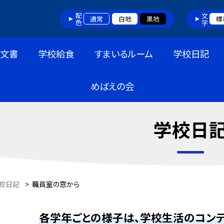
配色
文字
通常
白地
黒地
標
布文書
学校給食
すまいるルーム
学校日記
めばえの会
学校日
校日記
>
職員室の窓から
各学年ごとの様子は、学校生活のコンテ