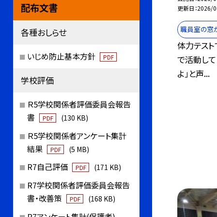
配布文書
更新日
2026/0
職員室の窓
各種おしらせ
体力テスト
いじめ防止基本方針
PDF
で活動して
よ」と声...
学校評価
Ｒ5学校関係者評価委員会報告
書
(130 KB)
PDF
Ｒ5学校関係者アンケート集計
結果
(5 MB)
PDF
R7自己評価
(171 KB)
PDF
R7学校関係者評価委員会報告
書・改善策
(168 KB)
PDF
R7アンケート集計(保護者)