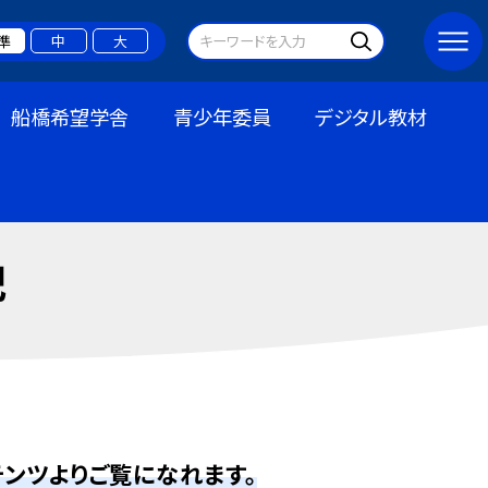
準
中
大
船橋希望学舎
青少年委員
デジタル教材
記
ンツよりご覧になれます。