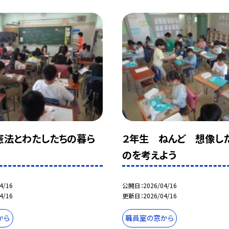
憲法とわたしたちの暮ら
２年生 ねんど 想像し
のを考えよう
4/16
公開日
2026/04/16
4/16
更新日
2026/04/16
から
職員室の窓から