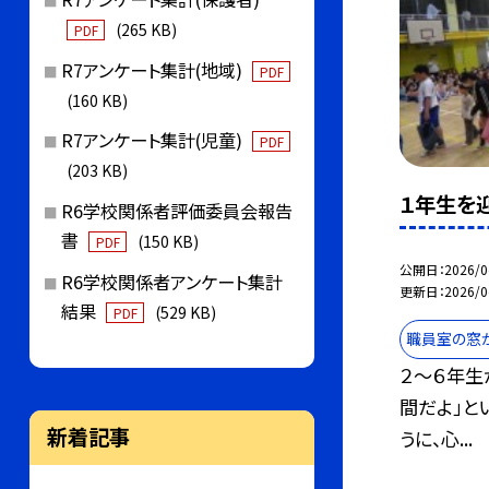
(265 KB)
PDF
R7アンケート集計(地域)
PDF
(160 KB)
R7アンケート集計(児童)
PDF
(203 KB)
１年生を
R6学校関係者評価委員会報告
書
(150 KB)
PDF
公開日
2026/0
R6学校関係者アンケート集計
更新日
2026/0
結果
(529 KB)
PDF
職員室の窓
２～６年生
間だよ」と
新着記事
うに、心...