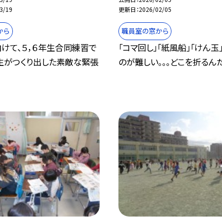
3/19
更新日
2026/02/05
から
職員室の窓から
けて、５，６年生合同練習で
「コマ回し」「紙風船」「けん玉
年生がつくり出した素敵な緊張
のが難しい。。。どこを折るんだろう