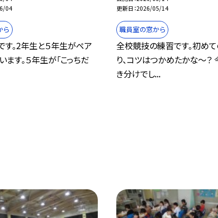
6/04
更新日
2026/05/14
から
職員室の窓から
です。2年生と５年生がペア
全校競技の練習です。初めて
います。５年生が「こっちだ
り、コツはつかめたかな～？ 
き分けでし...