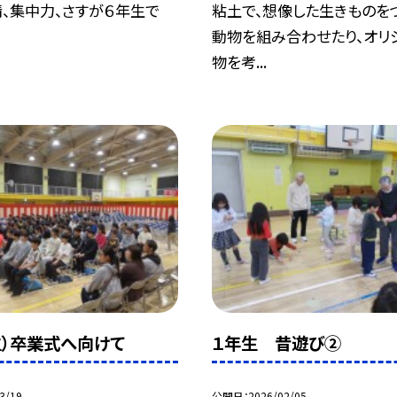
、集中力、さすが６年生で
粘土で、想像した生きものをつ
動物を組み合わせたり、オリ
物を考...
生）卒業式へ向けて
１年生 昔遊び②
3/19
公開日
2026/02/05