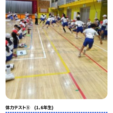
体力テスト⑤ (1、6年生)