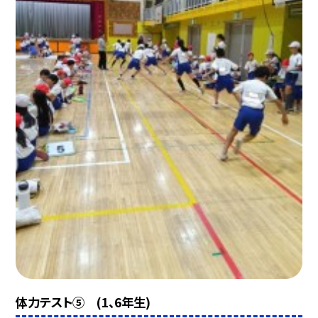
体力テスト⑤ (1、6年生)