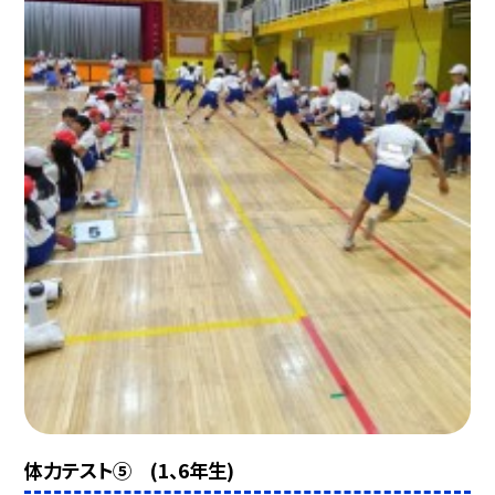
体力テスト⑤ (1、6年生)