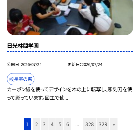
日光林間学園
公開日
2026/07/24
更新日
2026/07/24
校長室の窓
カーボン紙を使ってデザインを木の上に転写し、彫刻刀を使
って彫っています。図工で使...
1
2
3
4
5
6
...
328
329
»