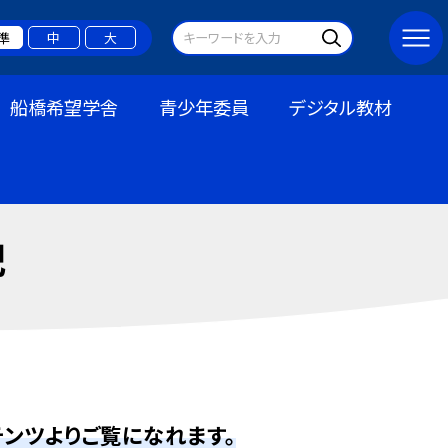
準
中
大
船橋希望学舎
青少年委員
デジタル教材
記
ンツよりご覧になれます。