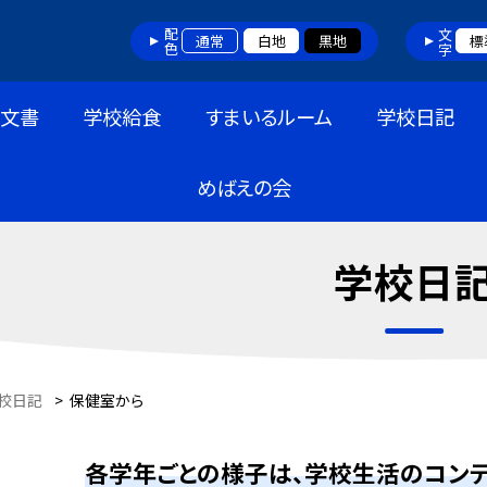
配色
文字
通常
白地
黒地
標
布文書
学校給食
すまいるルーム
学校日記
めばえの会
学校日
校日記
>
保健室から
各学年ごとの様子は、学校生活のコンテ