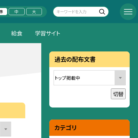
準
中
大
給食
学習サイト
過去の配布文書
切替
カテゴリ