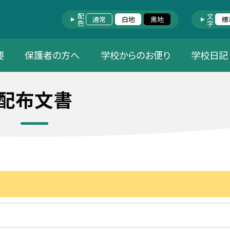
配色
文字
通常
白地
黒地
標
要
保護者の方へ
学校からのお便り
学校日記
配布文書