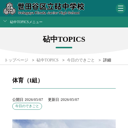
砧中TOPICSメニュー
砧中TOPICS
トップページ
>
砧中TOPICS
>
今日のできごと
>
詳細
体育（I組）
公開日
2026/05/07
更新日
2026/05/07
今日のできごと