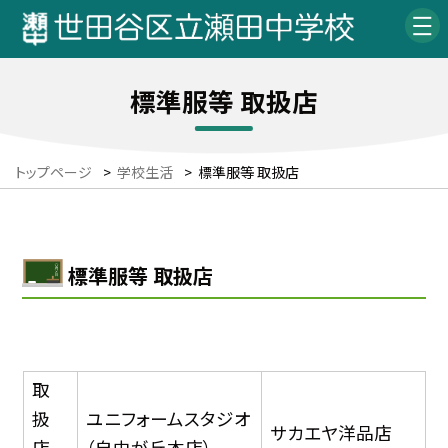
標準服等 取扱店
トップページ
>
学校生活
>
標準服等 取扱店
標準服等 取扱店
取
扱
ユニフォームスタジオ
サカエヤ洋品店
店
（自由が丘本店）