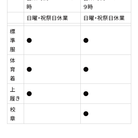
時
９時
日曜・祝祭日休業
日曜・祝祭日休業
標
準
●
●
服
体
育
●
●
着
上
●
●
履き
校
●
章