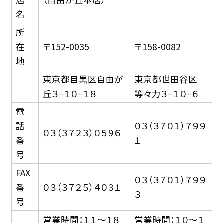
名
所
在
〒152-0035
〒158-0082
地
東京都目黒区自由が
東京都世田谷区
丘３−１０−１８
等々力３−１０−６
電
話
０３（３７０１）７９９
０３（３７２３）０５９６
番
１
号
FAX
０３（３７０１）７９９
番
０３（３７２５）４０３１
３
号
営業時間：１１〜１８
営業時間：１０〜１