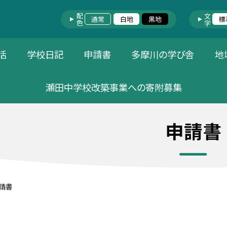
配色
文字
通常
白地
黒地
標
活
学校日記
申請書
多摩川の学び舎
地
瀬田中学校改築事業への寄附募集
申請書
請書