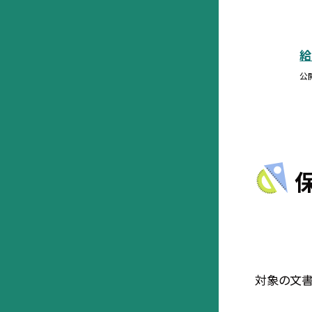
給
公
対象の文書