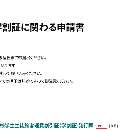
学割証に関わる申請書
級担任まで御提出ください。
かります。
もってお申込みください。
タでの押印は無効ですので御注意ください。
校学生生徒旅客運賃割引証（学割証）発行願
(0 B)
PDF