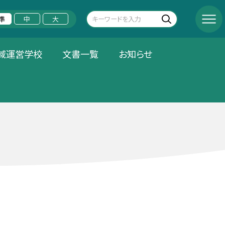
準
中
大
域運営学校
文書一覧
お知らせ