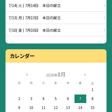
7/14( 火 ) 7月14日 本日の献立
7/13( 月 ) 7月13日 本日の献立
7/10( 金 ) 7月10日 本日の献立
カレンダー
8月
2026年
日
月
火
水
木
金
土
1
2
3
4
5
6
7
8
9
10
11
12
13
14
15