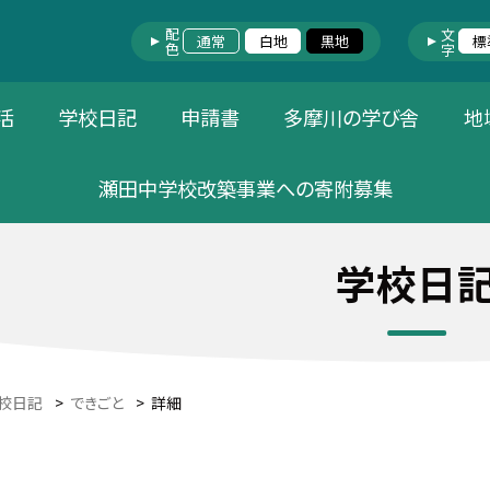
配色
文字
通常
白地
黒地
標
活
学校日記
申請書
多摩川の学び舎
地
瀬田中学校改築事業への寄附募集
学校日
校日記
>
できごと
>
詳細