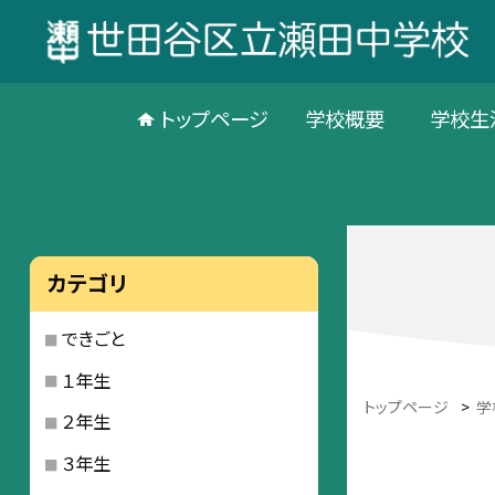
トップページ
学校概要
学校生
カテゴリ
できごと
１年生
トップページ
>
学
２年生
３年生