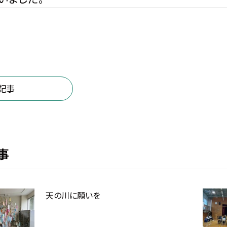
記事
事
天の川に願いを