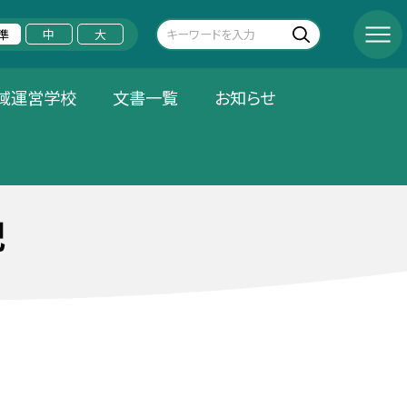
準
中
大
域運営学校
文書一覧
お知らせ
記