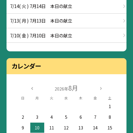
7/14( 火 ) 7月14日 本日の献立
7/13( 月 ) 7月13日 本日の献立
7/10( 金 ) 7月10日 本日の献立
カレンダー
8月
2026年
日
月
火
水
木
金
土
1
2
3
4
5
6
7
8
9
10
11
12
13
14
15