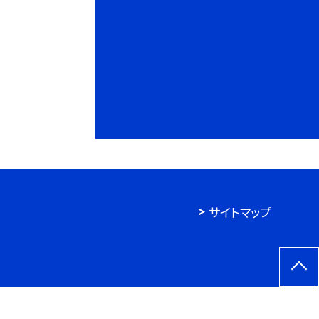
サイトマップ
7,374
今年度：
30,251
今月：
1,074
本日：
78