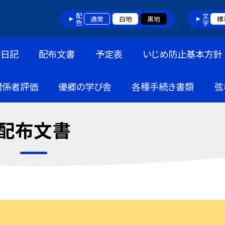
配色
文字
通常
白地
黒地
標
校日記
配布文書
予定表
いじめ防止基本方針
関係者評価
優郷の学び舎
各種手続き書類
弦
配布文書