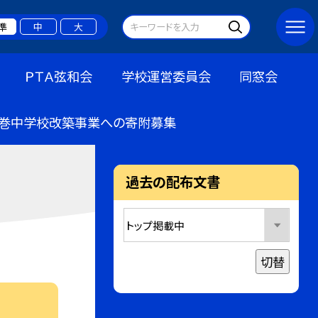
準
中
大
ＰＴＡ弦和会
学校運営委員会
同窓会
巻中学校改築事業への寄附募集
過去の配布文書
切替