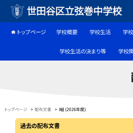
トップページ
学校概要
学校生活
学
学校生活の決まり等
学校
トップページ
>
配布文書
>
I組 (2026年度)
過去の配布文書