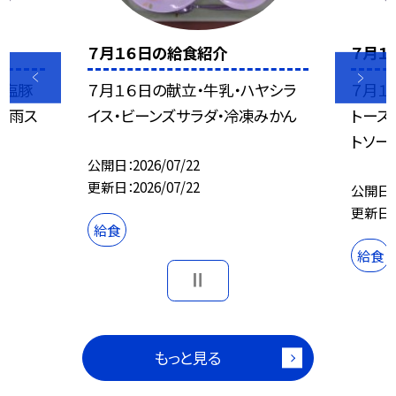
７月１６日の給食紹介
７月１
ギ塩豚
７月１６日の献立・牛乳・ハヤシラ
７月１
春雨ス
イス・ビーンズサラダ・冷凍みかん
トース
トソー
公開日
2026/07/22
更新日
2026/07/22
公開日
更新日
給食
給食
もっと見る