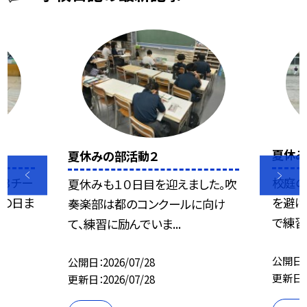
夏休
夏休みの部活動２
の３チー
校庭の
夏休みも１０日目を迎えました。吹
この日ま
を避け
奏楽部は都のコンクールに向け
で練習
て、練習に励んでいま...
公開日
公開日
2026/07/28
更新日
更新日
2026/07/28