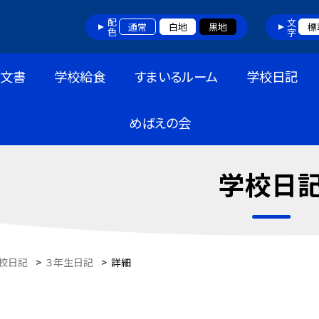
配色
文字
通常
白地
黒地
標
布文書
学校給食
すまいるルーム
学校日記
めばえの会
学校日
校日記
>
３年生日記
>
詳細