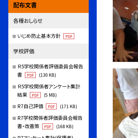
配布文書
各種おしらせ
いじめ防止基本方針
PDF
学校評価
Ｒ5学校関係者評価委員会報告
書
(130 KB)
PDF
Ｒ5学校関係者アンケート集計
結果
(5 MB)
PDF
R7自己評価
(171 KB)
PDF
R7学校関係者評価委員会報告
書・改善策
(168 KB)
PDF
R7アンケート集計(保護者)