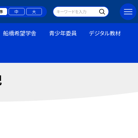
準
中
大
船橋希望学舎
青少年委員
デジタル教材
記