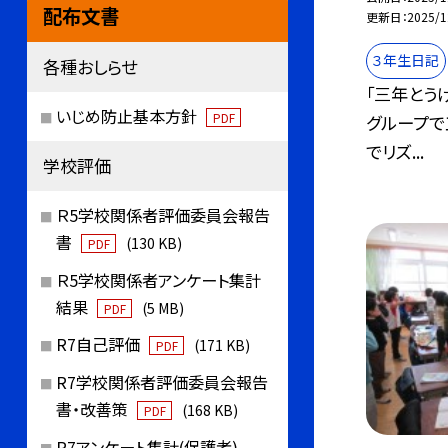
配布文書
更新日
2025/1
３年生日記
各種おしらせ
「三年とう
いじめ防止基本方針
PDF
グループで
でリズ...
学校評価
Ｒ5学校関係者評価委員会報告
書
(130 KB)
PDF
Ｒ5学校関係者アンケート集計
結果
(5 MB)
PDF
R7自己評価
(171 KB)
PDF
R7学校関係者評価委員会報告
書・改善策
(168 KB)
PDF
R7アンケート集計(保護者)