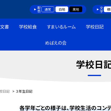
配色
文字
通常
白地
黒地
標
布文書
学校給食
すまいるルーム
学校日記
めばえの会
学校日
校日記
>
３年生日記
各学年ごとの様子は、学校生活のコンテ