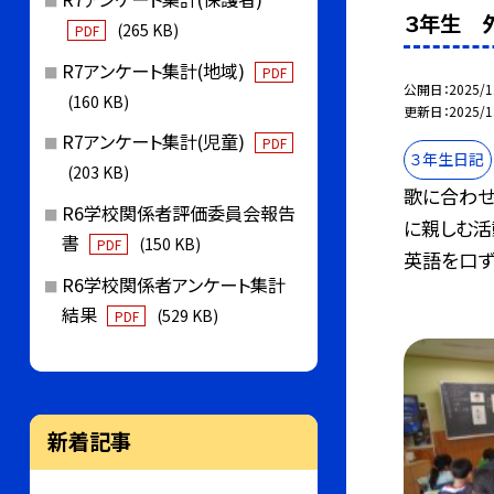
３年生 
(265 KB)
PDF
R7アンケート集計(地域)
PDF
公開日
2025/1
(160 KB)
更新日
2025/1
R7アンケート集計(児童)
PDF
３年生日記
(203 KB)
歌に合わせ
R6学校関係者評価委員会報告
に親しむ活
書
(150 KB)
PDF
英語を口ず.
R6学校関係者アンケート集計
結果
(529 KB)
PDF
新着記事