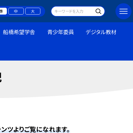
準
中
大
船橋希望学舎
青少年委員
デジタル教材
記
ンツよりご覧になれます。