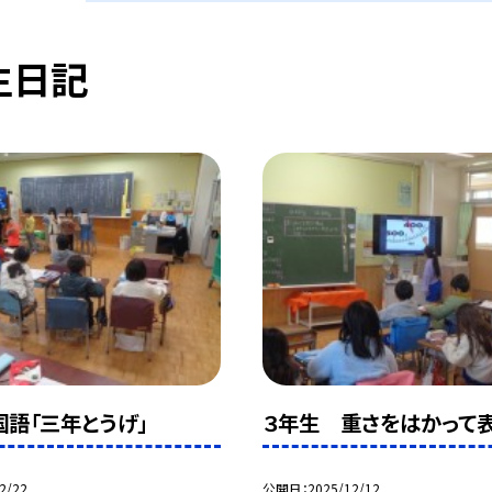
生日記
国語「三年とうげ」
３年生 重さをはかって
2/22
公開日
2025/12/12