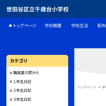
世田谷区立千歳台小学校
トップページ
学校概要
学校生活
配
カテゴリ
職員室の窓から
１年生日記
トップページ
>
学
２年生日記
３年生日記