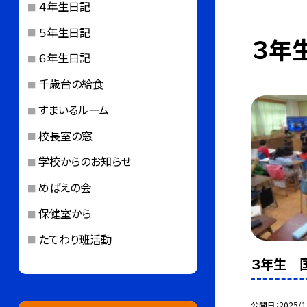
４年生日記
５年生日記
３年
６年生日記
千歳台の給食
すまいるルーム
校長室の窓
学校からのお知らせ
めばえの会
保健室から
たてわり班活動
３年生 
公開日
2025/1