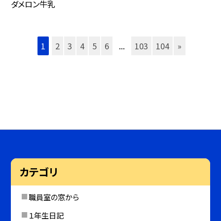
ダメロン牛乳
1
2
3
4
5
6
...
103
104
»
カテゴリ
職員室の窓から
１年生日記