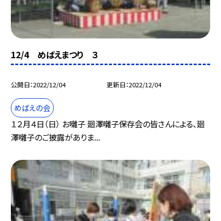
12/4 めばえまつり ３
公開日
2022/12/04
更新日
2022/12/04
めばえの会
１２月４日（日） お囃子 廻澤囃子保存会の皆さんによる、廻
澤囃子のご披露がありま...