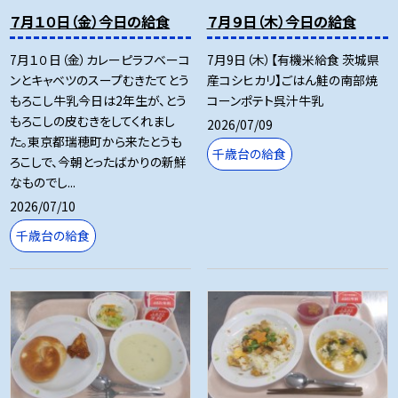
７月１０日（金）今日の給食
７月９日（木）今日の給食
7月１０日（金）カレーピラフベーコ
7月9日（木）【有機米給食 茨城県
ンとキャベツのスープむきたてとう
産コシヒカリ】ごはん鮭の南部焼
もろこし牛乳今日は2年生が、とう
コーンポテト呉汁牛乳
もろこしの皮むきをしてくれまし
2026/07/09
た。東京都瑞穂町から来たとうも
千歳台の給食
ろこしで、今朝とったばかりの新鮮
なものでし...
2026/07/10
千歳台の給食