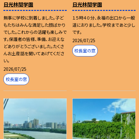
日光林間学園
日光林間学園
無事に学校に到着しました。子ど
１５時４０分、永福の出口から一般
もたちはみんな満足した顔ばかり
道におりました。学校まであと少し
でした。これからの活躍も楽しみで
です。
す。保護者の皆様、準備、お迎えな
2026/07/25
どありがとうございました。たくさ
校長室の窓
んお土産話を聞いてあげてくださ
い。
2026/07/25
校長室の窓