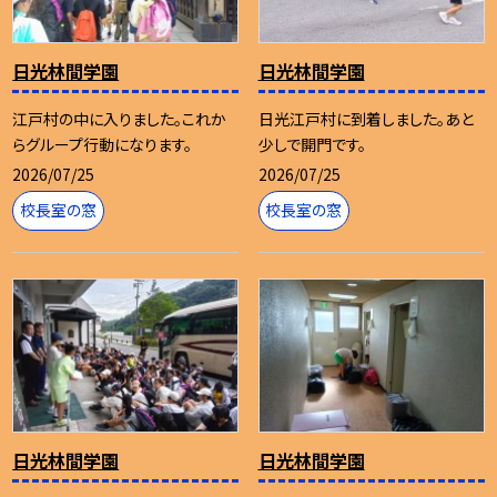
日光林間学園
日光林間学園
江戸村の中に入りました。これか
日光江戸村に到着しました。あと
らグループ行動になります。
少しで開門です。
2026/07/25
2026/07/25
校長室の窓
校長室の窓
日光林間学園
日光林間学園