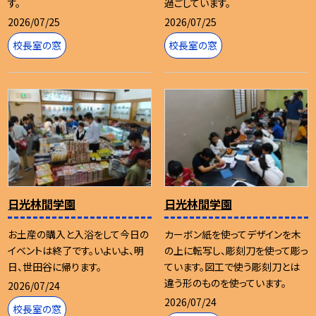
す。
過ごしています。
2026/07/25
2026/07/25
校長室の窓
校長室の窓
日光林間学園
日光林間学園
お土産の購入と入浴をして今日の
カーボン紙を使ってデザインを木
イベントは終了です。いよいよ、明
の上に転写し、彫刻刀を使って彫っ
日、世田谷に帰ります。
ています。図工で使う彫刻刀とは
違う形のものを使っています。
2026/07/24
2026/07/24
校長室の窓