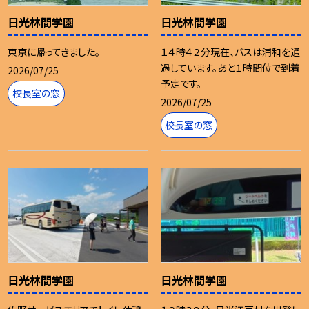
日光林間学園
日光林間学園
東京に帰ってきました。
１４時４２分現在、バスは浦和を通
過しています。あと１時間位で到着
2026/07/25
予定です。
校長室の窓
2026/07/25
校長室の窓
日光林間学園
日光林間学園