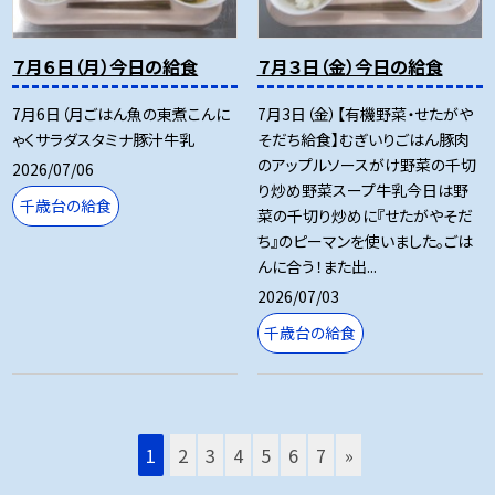
７月６日（月）今日の給食
７月３日（金）今日の給食
7月6日（月ごはん魚の東煮こんに
7月3日（金）【有機野菜・せたがや
ゃくサラダスタミナ豚汁牛乳
そだち給食】むぎいりごはん豚肉
のアップルソースがけ野菜の千切
2026/07/06
り炒め野菜スープ牛乳今日は野
千歳台の給食
菜の千切り炒めに『せたがやそだ
ち』のピーマンを使いました。ごは
んに合う！また出...
2026/07/03
千歳台の給食
1
2
3
4
5
6
7
»