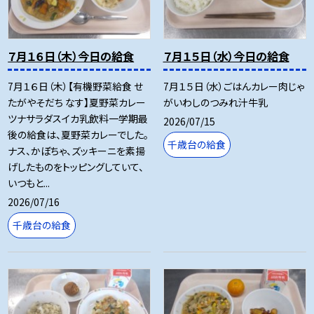
７月１６日（木）今日の給食
７月１５日（水）今日の給食
7月１６日（木）【有機野菜給食 せ
7月１５日（水）ごはんカレー肉じゃ
たがやそだち なす】夏野菜カレー
がいわしのつみれ汁牛乳
ツナサラダスイカ乳飲料一学期最
2026/07/15
後の給食は、夏野菜カレーでした。
千歳台の給食
ナス、かぼちゃ、ズッキーニを素揚
げしたものをトッピングしていて、
いつもと...
2026/07/16
千歳台の給食