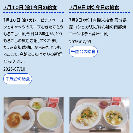
７月１０日（金）今日の給食
７月９日（木）今日の給食
7月１０日（金）カレーピラフベーコ
7月9日（木）【有機米給食 茨城県
ンとキャベツのスープむきたてとう
産コシヒカリ】ごはん鮭の南部焼
もろこし牛乳今日は2年生が、とう
コーンポテト呉汁牛乳
もろこしの皮むきをしてくれまし
2026/07/09
た。東京都瑞穂町から来たとうも
千歳台の給食
ろこしで、今朝とったばかりの新鮮
なものでし...
2026/07/10
千歳台の給食