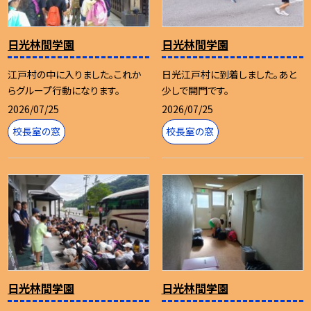
日光林間学園
日光林間学園
江戸村の中に入りました。これか
日光江戸村に到着しました。あと
らグループ行動になります。
少しで開門です。
2026/07/25
2026/07/25
校長室の窓
校長室の窓
日光林間学園
日光林間学園