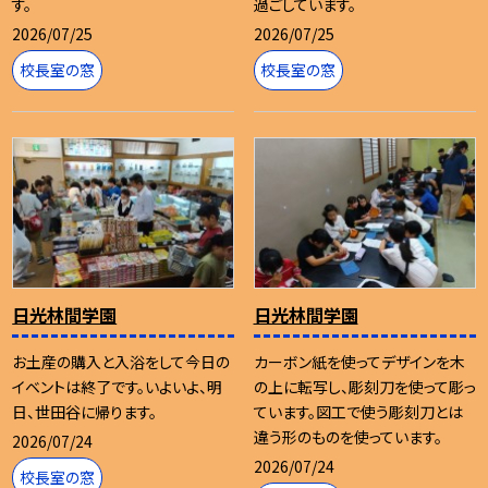
す。
過ごしています。
2026/07/25
2026/07/25
校長室の窓
校長室の窓
日光林間学園
日光林間学園
お土産の購入と入浴をして今日の
カーボン紙を使ってデザインを木
イベントは終了です。いよいよ、明
の上に転写し、彫刻刀を使って彫っ
日、世田谷に帰ります。
ています。図工で使う彫刻刀とは
違う形のものを使っています。
2026/07/24
2026/07/24
校長室の窓