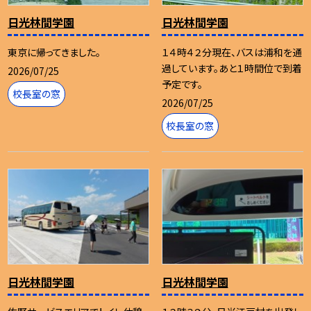
日光林間学園
日光林間学園
東京に帰ってきました。
１４時４２分現在、バスは浦和を通
過しています。あと１時間位で到着
2026/07/25
予定です。
校長室の窓
2026/07/25
校長室の窓
日光林間学園
日光林間学園