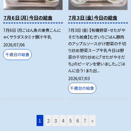
７月６日（月）今日の給食
７月３日（金）今日の給食
7月6日（月ごはん魚の東煮こんに
7月3日（金）【有機野菜・せたがや
ゃくサラダスタミナ豚汁牛乳
そだち給食】むぎいりごはん豚肉
のアップルソースがけ野菜の千切
2026/07/06
り炒め野菜スープ牛乳今日は野
千歳台の給食
菜の千切り炒めに『せたがやそだ
ち』のピーマンを使いました。ごは
んに合う！また出...
2026/07/03
千歳台の給食
1
2
3
4
5
6
7
»