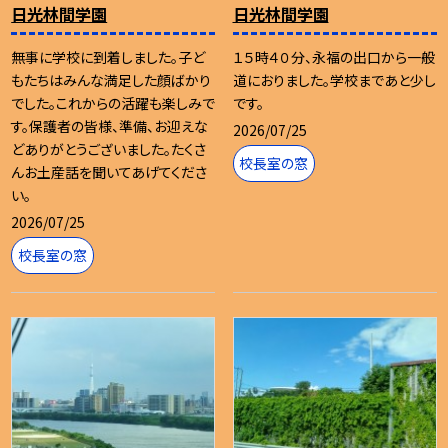
日光林間学園
日光林間学園
無事に学校に到着しました。子ど
１５時４０分、永福の出口から一般
もたちはみんな満足した顔ばかり
道におりました。学校まであと少し
でした。これからの活躍も楽しみで
です。
す。保護者の皆様、準備、お迎えな
2026/07/25
どありがとうございました。たくさ
校長室の窓
んお土産話を聞いてあげてくださ
い。
2026/07/25
校長室の窓