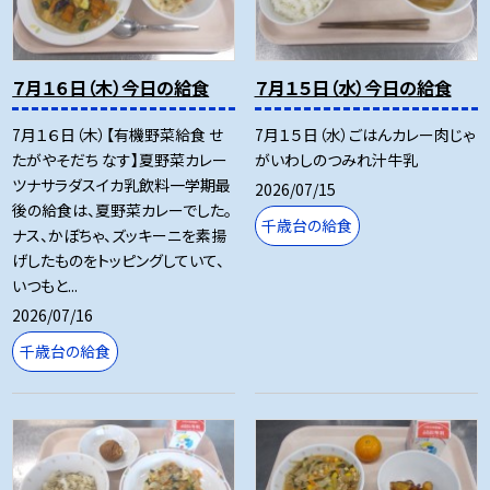
７月１６日（木）今日の給食
７月１５日（水）今日の給食
7月１６日（木）【有機野菜給食 せ
7月１５日（水）ごはんカレー肉じゃ
たがやそだち なす】夏野菜カレー
がいわしのつみれ汁牛乳
ツナサラダスイカ乳飲料一学期最
2026/07/15
後の給食は、夏野菜カレーでした。
千歳台の給食
ナス、かぼちゃ、ズッキーニを素揚
げしたものをトッピングしていて、
いつもと...
2026/07/16
千歳台の給食