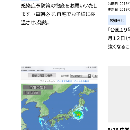
公開日
2019/
感染症予防策の徹底をお願いいたし
更新日
2019/
ます。 ・毎朝必ず、自宅でお子様に検
お知らせ
温させ、発熱...
「台風１９
月１２日（
強くなるこ..
8/23 