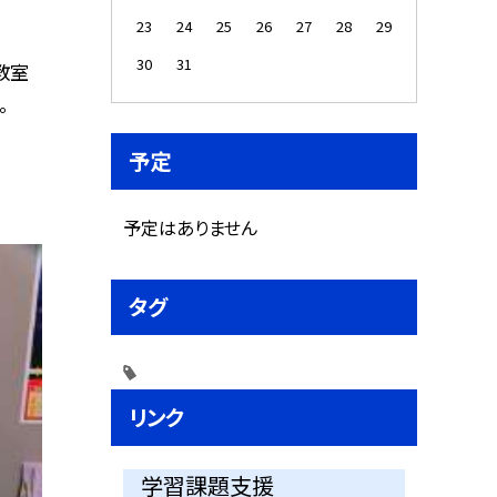
23
24
25
26
27
28
29
30
31
教室
。
予定
予定はありません
タグ
リンク
学習課題支援