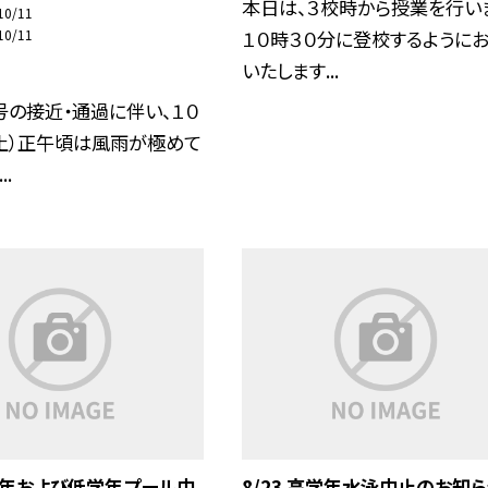
本日は、３校時から授業を行い
10/11
１０時３０分に登校するように
10/11
いたします...
号の接近・通過に伴い、１０
土）正午頃は風雨が極めて
.
中学年および低学年プール中
8/23 高学年水泳中止のお知