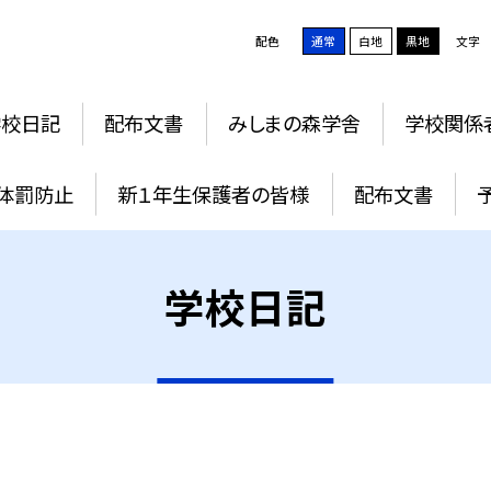
配色
通常
白地
黒地
文字
学校日記
配布文書
みしまの森学舎
学校関係
体罰防止
新１年生保護者の皆様
配布文書
学校日記