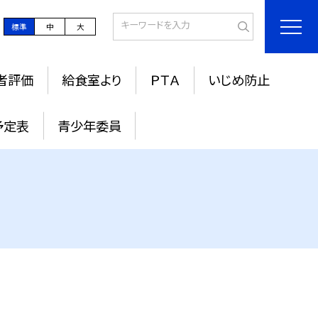
標準
中
大
者評価
給食室より
ＰＴＡ
いじめ防止
予定表
青少年委員