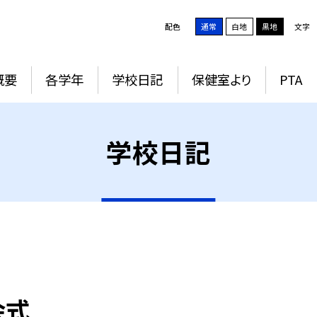
配色
通常
白地
黒地
文字
概要
各学年
学校日記
保健室より
PTA
学校日記
会式