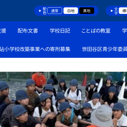
配色
文字
通常
白地
黒地
標
支援
配布文書
学校日記
ことばの教室
砧小学校改築事業への寄附募集
世田谷区青少年委