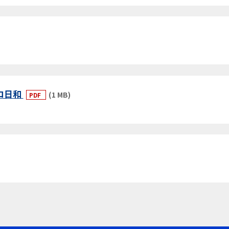
コ日和
(1 MB)
PDF