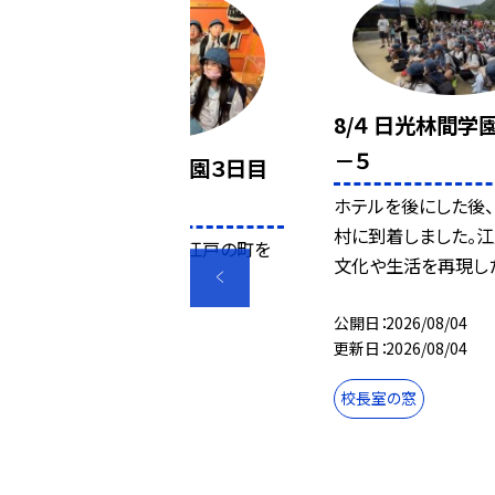
8/４ 日光林間学
－５
8/４ 日光林間学園３日目
－６
ホテルを後にした後
村に到着しました。
江戸人になりきり、江戸の町を
文化や生活を再現したテ
散策してきます。
公開日
2026/08/04
公開日
2026/08/04
更新日
2026/08/04
更新日
2026/08/04
校長室の窓
校長室の窓