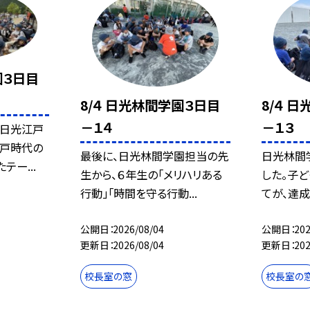
園３日目
8/４ 日光林間学園３日目
8/４ 
－１４
－１３
、日光江戸
江戸時代の
最後に、日光林間学園担当の先
日光林間
ー...
生から、６年生の「メリハリある
した。子
行動」「時間を守る行動...
てが、達成
公開日
2026/08/04
公開日
202
更新日
2026/08/04
更新日
202
校長室の窓
校長室の