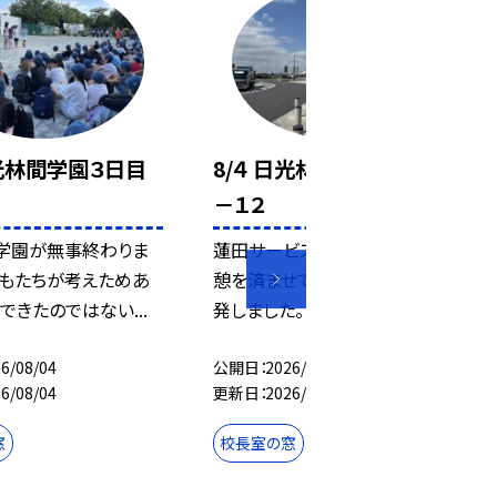
日光林間学園３日目
8/４ 日光林間学園３日目
－１２
学園が無事終わりま
蓮田サービスエリアでトイレ休
どもたちが考えためあ
憩を済ませて、１３時40分に出
できたのではない...
発しました。
6/08/04
公開日
2026/08/04
6/08/04
更新日
2026/08/04
窓
校長室の窓