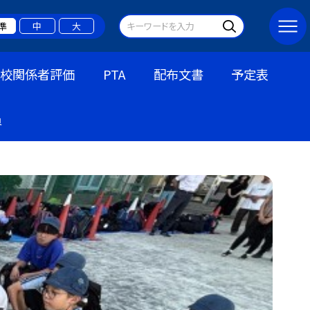
準
中
大
学校関係者評価
PTA
配布文書
予定表
員