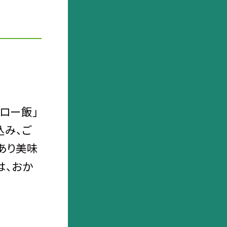
ロー飯」
込み、ご
あり美味
は、おか