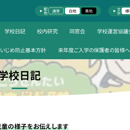
配色
文字
通常
白地
黒地
標
学校日記
校内研究
同窓会
学校運営協議
いじめ防止基本方針
来年度ご入学の保護者の皆様へ
学校日記
児童の様子をお伝えします