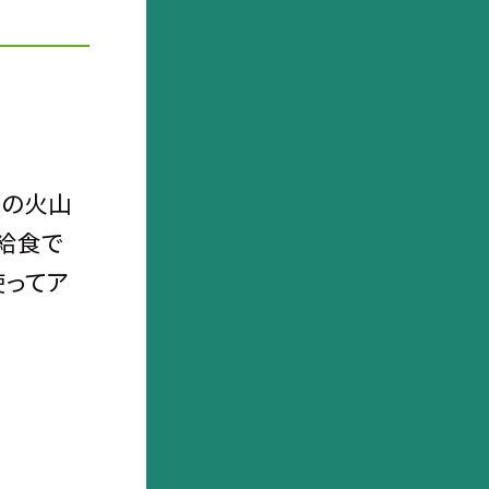
山の火山
給食で
使ってア