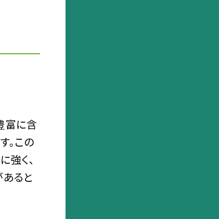
豊富に含
す。この
に強く、
があると