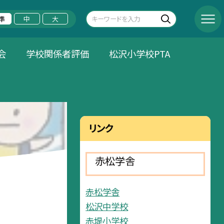
準
中
大
会
学校関係者評価
松沢小学校PTA
リンク
赤松学舎
赤松学舎
松沢中学校
赤堤小学校