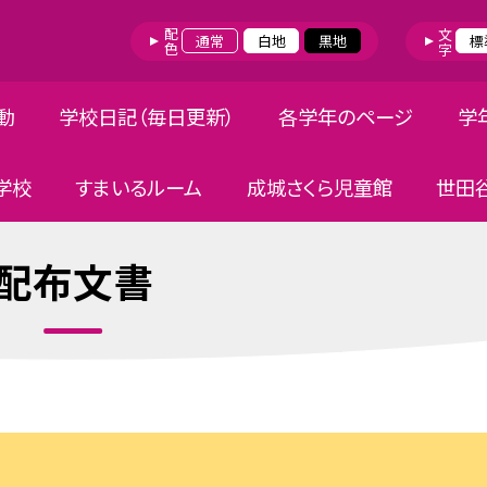
配色
文字
通常
白地
黒地
標
動
学校日記（毎日更新）
各学年のページ
学
学校
すまいるルーム
成城さくら児童館
世田
配布文書