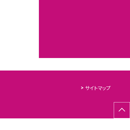
サイトマップ
,713
今年度：
65,691
今月：
1,951
本日：
218