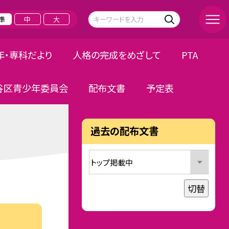
準
中
大
年・専科だより
人格の完成をめざして
PTA
谷区青少年委員会
配布文書
予定表
過去の配布文書
切替