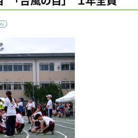
 「台風の目」 １年全員
!」