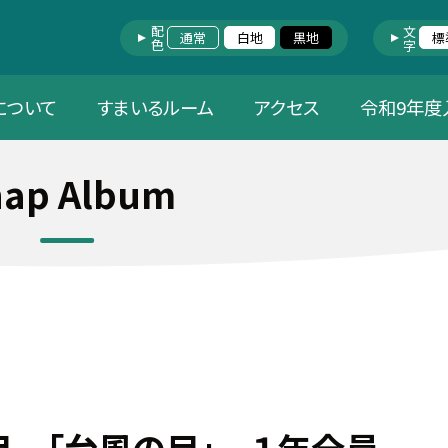
配色
文字
通常
白地
黒地
標
について
すまいるルーム
アクセス
令和9年度
nap Album