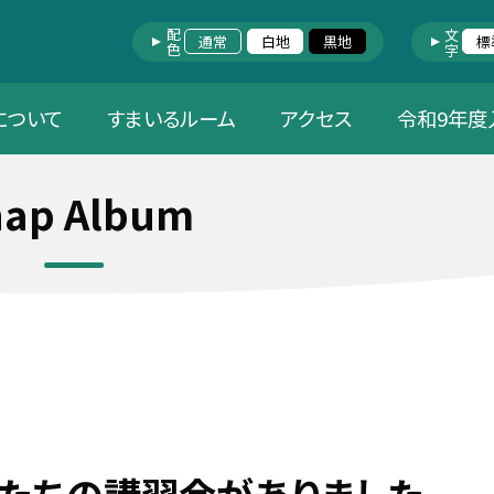
配色
文字
通常
白地
黒地
標
について
すまいるルーム
アクセス
令和9年度
nap Album