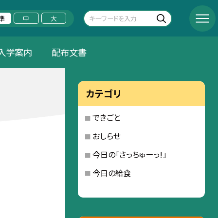
準
中
大
入学案内
配布文書
カテゴリ
できごと
おしらせ
今日の「さっちゅーっ!」
今日の給食