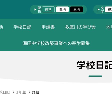
配色
文字
通常
白地
黒地
標
活
学校日記
申請書
多摩川の学び舎
地
瀬田中学校改築事業への寄附募集
学校日
校日記
>
１年生
>
詳細