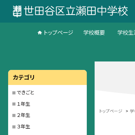
トップページ
学校概要
学校生
カテゴリ
できごと
１年生
トップページ
>
学
２年生
３年生