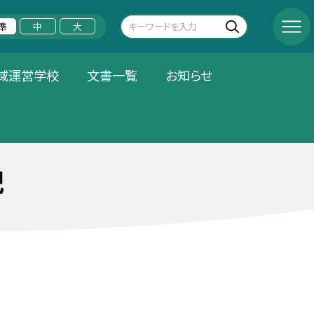
準
中
大
域運営学校
文書一覧
お知らせ
記