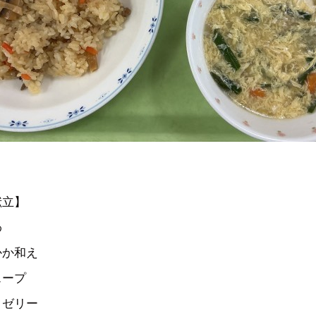
献立】
わ
かか和え
スープ
クゼリー