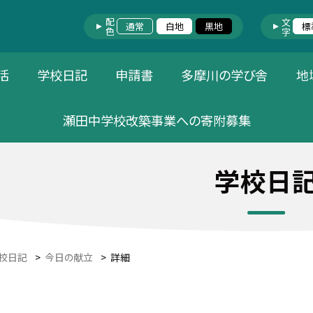
配色
文字
通常
白地
黒地
標
活
学校日記
申請書
多摩川の学び舎
地
瀬田中学校改築事業への寄附募集
学校日
校日記
>
今日の献立
>
詳細