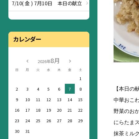
7/10( 金 ) 7月10日 本日の献立
カレンダー
8月
2026年
日
月
火
水
木
金
土
1
2
3
4
5
6
7
8
【本日の
9
10
11
12
13
14
15
中華おこ
16
17
18
19
20
21
22
野菜のお
23
24
25
26
27
28
29
にらたま
30
31
抹茶ミル