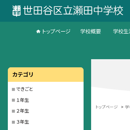
トップページ
学校概要
学校生
カテゴリ
できごと
１年生
トップページ
>
学
２年生
３年生