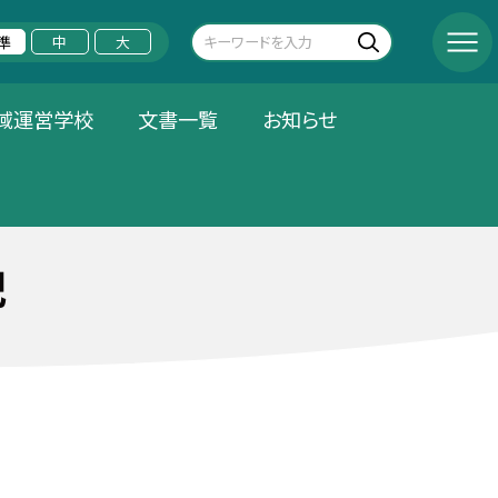
準
中
大
域運営学校
文書一覧
お知らせ
記