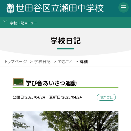
学校日記メニュー
学校日記
トップページ
>
学校日記
>
できごと
>
詳細
学び舎あいさつ運動
公開日
2025/04/24
更新日
2025/04/24
できごと