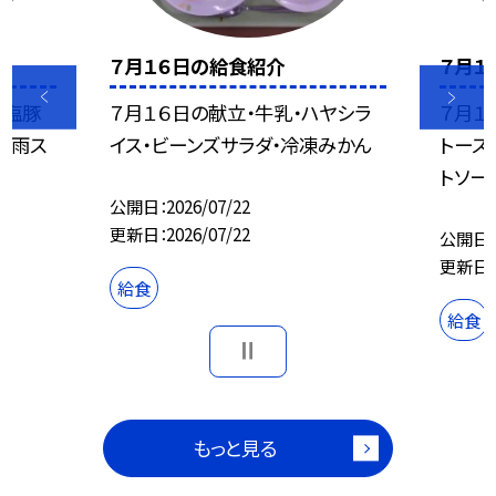
７月１６日の給食紹介
７月１
ギ塩豚
７月１６日の献立・牛乳・ハヤシラ
７月１
春雨ス
イス・ビーンズサラダ・冷凍みかん
トース
トソー
公開日
2026/07/22
更新日
2026/07/22
公開日
更新日
給食
給食
もっと見る