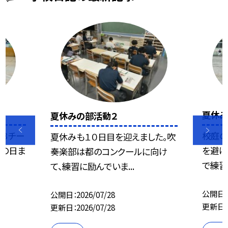
夏休
夏休みの部活動２
の３チー
校庭の
夏休みも１０日目を迎えました。吹
この日ま
を避け
奏楽部は都のコンクールに向け
で練習
て、練習に励んでいま...
公開日
公開日
2026/07/28
更新日
更新日
2026/07/28