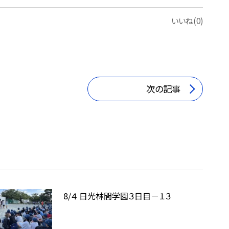
いいね(0)
次の記事
8/４ 日光林間学園３日目－１３