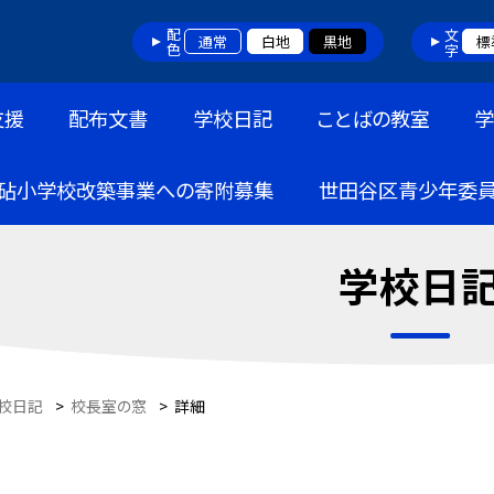
配色
文字
通常
白地
黒地
標
支援
配布文書
学校日記
ことばの教室
砧小学校改築事業への寄附募集
世田谷区青少年委
学校日
校日記
>
校長室の窓
>
詳細