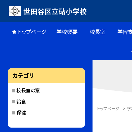
世田谷区立砧小学校
トップページ
学校概要
校長室
学習
カテゴリ
校長室の窓
給食
トップページ
>
学
保健