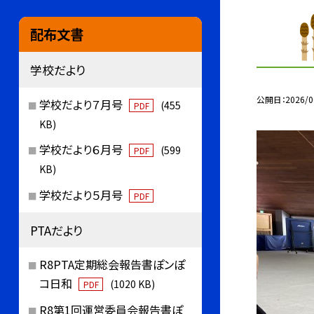
配布文書
学校だより
公開日
2026/0
学校だより７月号
(455
PDF
KB)
学校だより６月号
(599
PDF
KB)
学校だより５月号
PDF
PTAだより
R8PTA定期総会報告書ぽンぽ
コ日和
(1020 KB)
PDF
R8第1回運営委員会報告書ぽ