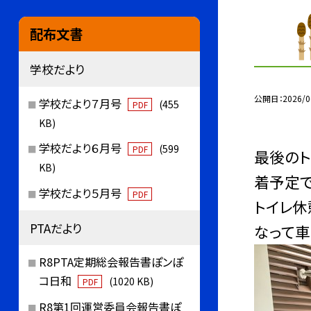
配布文書
学校だより
公開日
2026/0
学校だより７月号
(455
PDF
KB)
学校だより６月号
(599
PDF
最後のト
KB)
着予定で
学校だより５月号
PDF
トイレ
PTAだより
なって車
R8PTA定期総会報告書ぽンぽ
コ日和
(1020 KB)
PDF
R8第1回運営委員会報告書ぽ