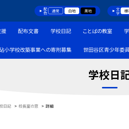
配色
文字
通常
白地
黒地
標
支援
配布文書
学校日記
ことばの教室
砧小学校改築事業への寄附募集
世田谷区青少年委
学校日
校日記
>
校長室の窓
>
詳細