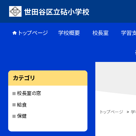
世田谷区立砧小学校
トップページ
学校概要
校長室
学習
カテゴリ
校長室の窓
給食
トップページ
>
学
保健