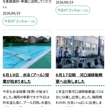
を進路選択・準備に活用してくださ
2026/06/19
い。
今日の「さっちゅーっ!」
2026/06/19
今日の「さっちゅーっ!」
６月１９日 水泳（プール）授
６月１７日朝 河口湖移動教
業が始まりました
室へ出発しました
今年も水泳授業（体育）が始まり
１年生行事河口湖移動教室バス６
ました。梅雨の季節ですが今日は
台に分乗し出発しました。梅雨晴
外気温も高く、プール日和。水面も
れの中、元気いっぱいに出発しま