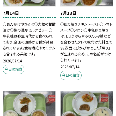
7月14日
7月13日
○あんかけやきそば○大根の甘酢
○照り焼きチキントースト○トマト
漬け○桃の濃厚ミルクゼリー ○
スープ○メロン○牛乳照り焼き
牛乳桃は弥生時代から食べられ
は、しょうゆらやみりん、砂糖など
ており、全国の遺跡から種が発見
を合わせたタレで味付けた料理で
されています。食物繊維やカリウム
す。表面にぴかぴかとした「照り」
も含まれる果物です。
が生まれるため、この名前がつけ
られています。
2026/07/14
2026/07/14
今日の給食
今日の給食