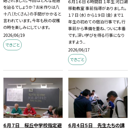
始されました。今回はどんな経過
６月１６日 ６時間目 １年生 河口湖
を辿るでしょうか？お米作りは八
移動教室 事前指導がありました。
十八〔たくさん〕の手間がかかると
１７日（水）から１９日（金）まで１
言われています。今年も秋の収穫
年生の初めての宿泊行事です。行
の時を楽しみにしています。
事前から準備を重ね、ついに本番
2026/06/19
です。深い学びを得る行事になり
ますよう...
できごと
2026/06/17
できごと
６月７日 桜丘中学校指定避
６月４日５日 先生たちの講