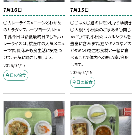
7月16日
7月15日
○カレーライス⚪︎コーンとわかめ
○ごはん○鮭のレモンしょうゆ焼き
のサラダ⚪︎フルーツヨーグルト⚪︎
○大根と小松菜のごまあえ○肉じ
牛乳今日は給食最終日でした。カ
ゃが○牛乳小松菜はカルシウムを
レーライスは、桜丘中の人気メニュ
豊富に含みます。鮭やキノコなどの
ーです。夏休みも食生活に気をつ
ビタミンDを含む食材と一緒に食
けて、元気に過ごしましょう。
べることで体内への吸収率がUP
します。
2026/07/17
2026/07/15
今日の給食
今日の給食