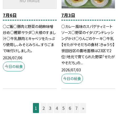
7月6日
7月3日
○ご飯○豚肉と野菜の胡麻味噌
○カレー風味のスパゲティミート
炒め○鰹節サラダ○大根のすまし
ソース○野菜のイタリアンドレッシ
汁○牛乳豚肉とキャベツをたっぷ
ングかけ○りんごのケーキ○牛乳
り使用し、みそとみりん、すりごま
【せたがやそだちの食材：きゅうり】
で味付けしました。
世田谷区の農地面積は23区で2
位！地元で育てられた野菜「せたが
2026/07/06
やそだち」の...
今日の給食
2026/07/03
今日の給食
1
2
3
4
5
6
7
»