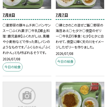
7月8日
7月7日
○夏野菜の豚キムチ丼○バンサン
○鶏ときのこの混ぜご飯○野菜の
スー○ふくれ菓子○牛乳【郷土料
海苔あえ○七夕汁○夜空のゼリ
理：鹿児島県】ふくれがしは、黒糖
ー○牛乳【行事食：七夕】七夕に合
や小麦粉などで作った蒸しパンの
わせて、夜空に輝く天の川をイメー
ようなものです。「ふくらかん」「ふく
ジしたゼリーを作りました。
れかん」とも呼ばれるそうです。
2026/07/08
2026/07/08
今日の給食
今日の給食