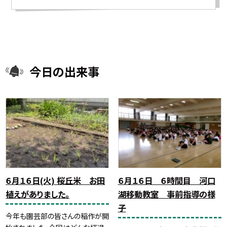
今日の出来事
６月１６日(火) 桜丘米 お田
６月１６日 ６時間目 河口
植えがありました。
湖移動教室 事前指導の様
子
今年も園芸部の皆さんの稲作が開