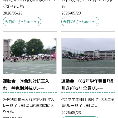
ございました。
す。
2026/05/23
2026/05/23
今日の「さっちゅーっ!」
今日の「さっちゅーっ!」
運動会 ⑨色別対抗玉入
運動会 ⑦２年学年種目「綱
れ ⑩色別対抗リレー
引き」⑧３年全員リレー
⑨色別対抗玉入れ ⑩色別対抗リ
⑦２学学年種目「綱引き」⑧３年全
レー終了しました。給食時間に入
員リレー終了しました。
ります。
2026/05/23