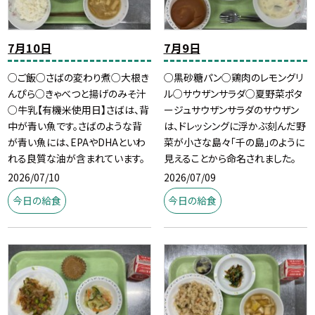
7月10日
7月9日
○ご飯○さばの変わり煮○大根き
○黒砂糖パン○鶏肉のレモングリ
んぴら○きゃべつと揚げのみそ汁
ル○サウザンサラダ○夏野菜ポタ
○牛乳【有機米使用日】さばは、背
ージュサウザンサラダのサウザン
中が青い魚です。さばのような背
は、ドレッシングに浮かぶ刻んだ野
が青い魚には、EPAやDHAといわ
菜が小さな島々「千の島」のように
れる良質な油が含まれています。
見えることから命名されました。
2026/07/10
2026/07/09
今日の給食
今日の給食