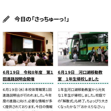
今日の「さっちゅーっ！」
６月１９日 令和８年度 第１
６月１９日 河口湖移動教
回進路説明会開催
室 １年生帰校しました
６月１９日（水）本校体育館第１回
１年生河口湖移動教室から元気
進路説明会が行われました。今年
な１年生が帰校しました。校庭で
度の進路に向け、必要な情報が多
の「解散式」も終了。ちょっぴり大き
く提供されております。今日の情報
くなったかな？「おかえりなさい」