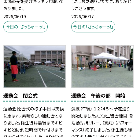
太陽の光を受けキラキラと輝いて
した。お見送りいただき、ありがと
おりました。
うござうます。
2026/06/19
2026/06/17
今日の「さっちゅーっ!」
今日の「さっちゅーっ!」
運動会 閉会式
運動会 午後の部 開始
運動会 閉会式の様子本日は天候
演技（午後） １２：４５～予定通り
に恵まれ、素晴らしい運動会とな
開始しました。⑪⑫生徒会種目「部
りました。係生徒は最後までキビ
活動対抗リレー」（真剣）（パフォー
キビと動き、短時間で片付けまで
マンス）終了しました。係生徒も縁
終わらせてくれました。ありがとう
の下の力持ち！！がんばっておりま