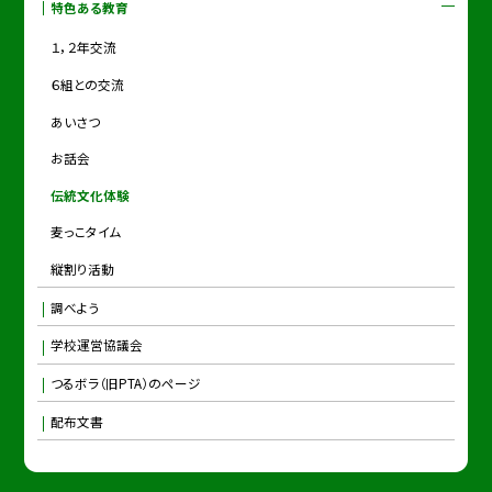
特色ある教育
１，２年交流
６組との交流
あいさつ
お話会
伝統文化体験
麦っこタイム
縦割り活動
調べよう
学校運営協議会
つるボラ（旧PTA）のページ
配布文書