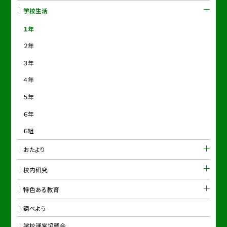
学校生活
１年
２年
３年
４年
５年
６年
６組
おたより
校内研究
特色ある教育
調べよう
学校運営協議会