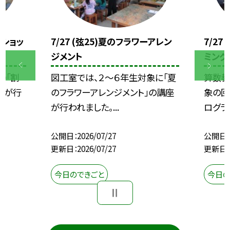
クショッ
7/27 (弦25)夏のフラワーアレン
7/27
ジメント
ミング
の「割
図工室では、２～６年生対象に「夏
算数教
座が行
のフラワーアレンジメント」の講座
象の回
が行われました。...
ログラ
公開日
2026/07/27
公開日
更新日
2026/07/27
更新日
今日のできごと
今日の