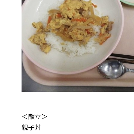
＜献立＞
親子丼