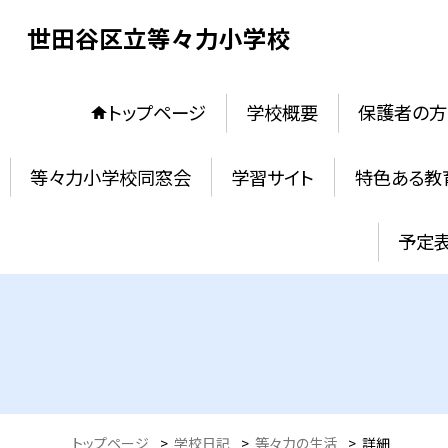
世田谷区立等々力小学校
トップページ
学校概要
保護者の方
等々力小学校同窓会
学習サイト
特色ある教
予定
トップページ
>
学校日記
>
等々力の生活
>
詳細