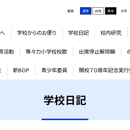
配色
通常
白地
黒地
文字
へ
学校からのお便り
学校日記
校内研究
育活動
等々力小学校校歌
出席停止解除願
表
新BOP
青少年委員
開校７０周年記念実行
学校日記