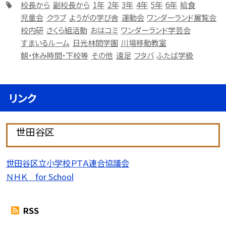
校長から
副校長から
1年
2年
3年
4年
5年
6年
給食
児童会
クラブ
ようがの学び舎
運動会
ワンダーランド展覧会
校内研
さくら組活動
おはコミ
ワンダーランド学芸会
すまいるルーム
日光林間学園
川場移動教室
朝・休み時間・下校等
その他
遠足
フタバ
ふたば学級
リンク
世田谷区
世田谷区立小学校ＰＴＡ連合協議会
ＮＨＫ for School
RSS