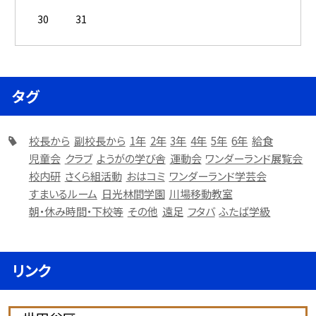
30
31
タグ
校長から
副校長から
1年
2年
3年
4年
5年
6年
給食
児童会
クラブ
ようがの学び舎
運動会
ワンダーランド展覧会
校内研
さくら組活動
おはコミ
ワンダーランド学芸会
すまいるルーム
日光林間学園
川場移動教室
朝・休み時間・下校等
その他
遠足
フタバ
ふたば学級
リンク