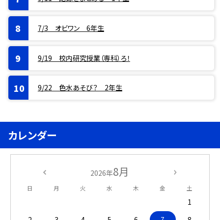
7/3 オビワン 6年生
9/19 校内研究授業（専科）ろ！
9/22 色水あそび？ 2年生
カレンダー
8月
2026年
日
月
火
水
木
金
土
1
2
3
4
5
6
7
8