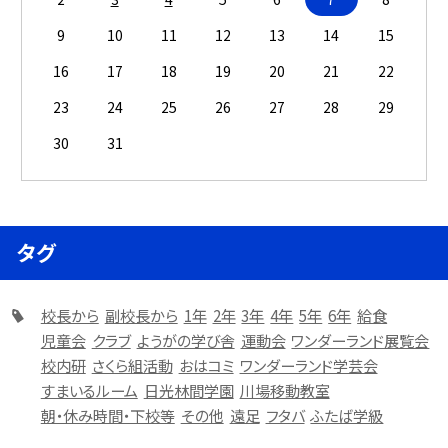
9
10
11
12
13
14
15
16
17
18
19
20
21
22
23
24
25
26
27
28
29
30
31
タグ
校長から
副校長から
1年
2年
3年
4年
5年
6年
給食
児童会
クラブ
ようがの学び舎
運動会
ワンダーランド展覧会
校内研
さくら組活動
おはコミ
ワンダーランド学芸会
すまいるルーム
日光林間学園
川場移動教室
朝・休み時間・下校等
その他
遠足
フタバ
ふたば学級