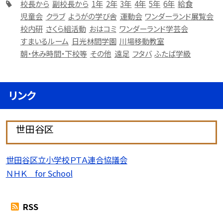
校長から
副校長から
1年
2年
3年
4年
5年
6年
給食
児童会
クラブ
ようがの学び舎
運動会
ワンダーランド展覧会
校内研
さくら組活動
おはコミ
ワンダーランド学芸会
すまいるルーム
日光林間学園
川場移動教室
朝・休み時間・下校等
その他
遠足
フタバ
ふたば学級
リンク
世田谷区
世田谷区立小学校ＰＴＡ連合協議会
ＮＨＫ for School
RSS