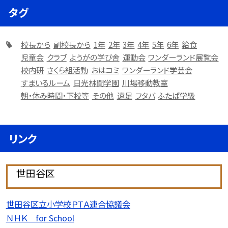
タグ
校長から
副校長から
1年
2年
3年
4年
5年
6年
給食
児童会
クラブ
ようがの学び舎
運動会
ワンダーランド展覧会
校内研
さくら組活動
おはコミ
ワンダーランド学芸会
すまいるルーム
日光林間学園
川場移動教室
朝・休み時間・下校等
その他
遠足
フタバ
ふたば学級
リンク
世田谷区
世田谷区立小学校ＰＴＡ連合協議会
ＮＨＫ for School