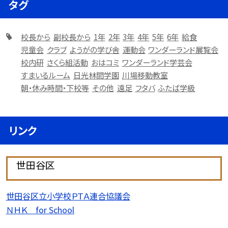
タグ
校長から
副校長から
1年
2年
3年
4年
5年
6年
給食
児童会
クラブ
ようがの学び舎
運動会
ワンダーランド展覧会
校内研
さくら組活動
おはコミ
ワンダーランド学芸会
すまいるルーム
日光林間学園
川場移動教室
朝・休み時間・下校等
その他
遠足
フタバ
ふたば学級
リンク
世田谷区
世田谷区立小学校ＰＴＡ連合協議会
ＮＨＫ for School