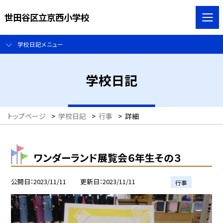
世田谷区立京西小学校
学校日記メニュー
学校日記
トップページ
>
学校日記
>
行事
>
詳細
ワンダーランド展覧会６年生その３
公開日
2023/11/11
更新日
2023/11/11
行事