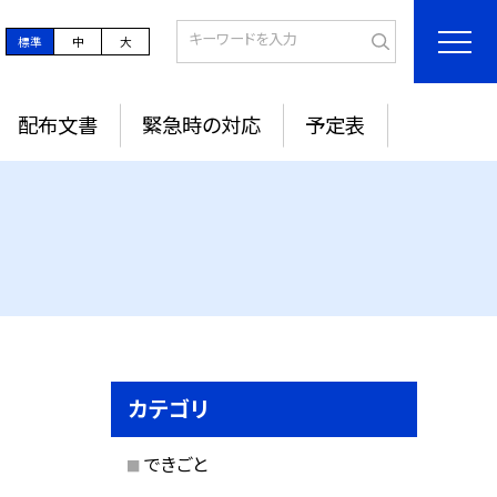
標準
中
大
配布文書
緊急時の対応
予定表
カテゴリ
できごと