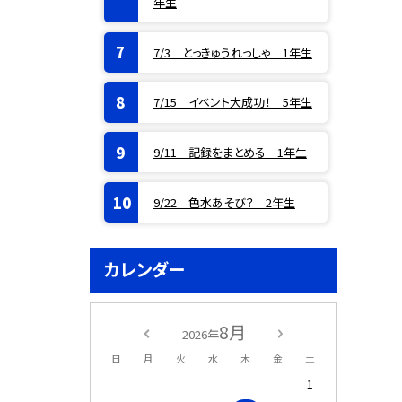
年生
7/3 とっきゅうれっしゃ 1年生
7/15 イベント大成功！ 5年生
9/11 記録をまとめる 1年生
9/22 色水あそび？ 2年生
カレンダー
8月
2026年
日
月
火
水
木
金
土
1