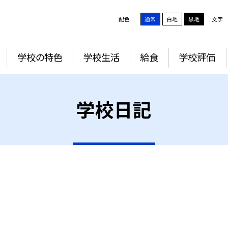
配色
通常
白地
黒地
文字
学校の特色
学校生活
給食
学校評価
学校日記