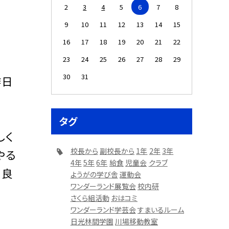
2
3
4
5
6
7
8
9
10
11
12
13
14
15
16
17
18
19
20
21
22
23
24
25
26
27
28
29
30
31
昨日
タグ
しく
校長から
副校長から
1年
2年
3年
やる
4年
5年
6年
給食
児童会
クラブ
。良
ようがの学び舎
運動会
ワンダーランド展覧会
校内研
さくら組活動
おはコミ
ワンダーランド学芸会
すまいるルーム
日光林間学園
川場移動教室