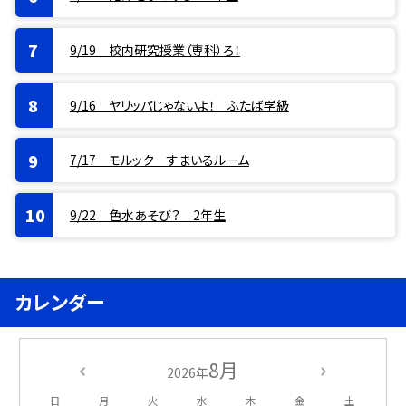
9/19 校内研究授業（専科）ろ！
9/16 ヤリッパじゃないよ！ ふたば学級
7/17 モルック すまいるルーム
9/22 色水あそび？ 2年生
カレンダー
8月
2026年
日
月
火
水
木
金
土