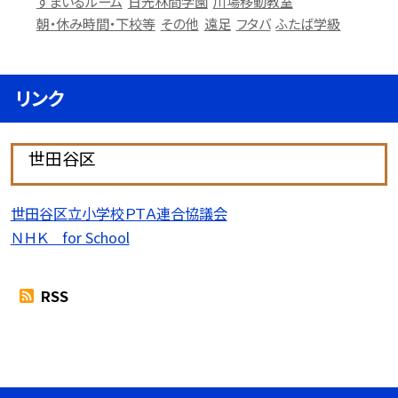
すまいるルーム
日光林間学園
川場移動教室
朝・休み時間・下校等
その他
遠足
フタバ
ふたば学級
リンク
世田谷区
世田谷区立小学校ＰＴＡ連合協議会
ＮＨＫ for School
RSS